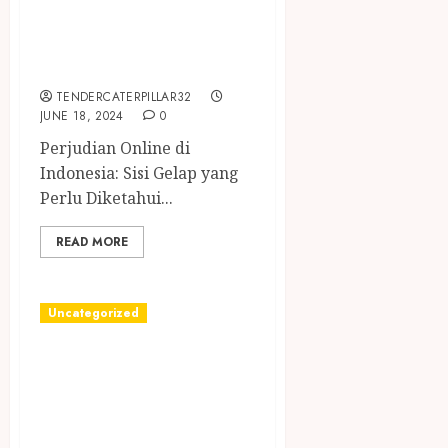
Menggali Potensi
Besar Judi Online
di Indonesia
TENDERCATERPILLAR32
JUNE 18, 2024
0
Perjudian Online di
Indonesia: Sisi Gelap yang
Perlu Diketahui...
READ MORE
Uncategorized
Keberuntungan
Online:
Menjelajahi Dunia