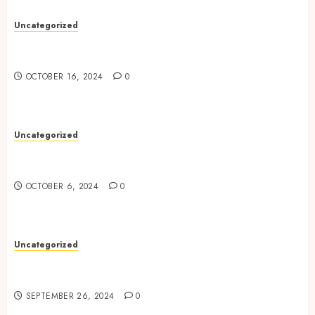
Uncategorized
Roda Keberuntungan: Fenomena Judi Online di
Indonesia
OCTOBER 16, 2024
0
Uncategorized
Menguak Fenomena Game Online dalam Industri
Judi di Indonesia
OCTOBER 6, 2024
0
Uncategorized
Rajanya Judi Online: Fenomena Perjudian Online
di Indonesia
SEPTEMBER 26, 2024
0