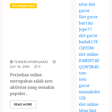
situs slot
Uncategorized
gacor
Dunia Judi Online
Slot gacor
hari ini
di Indonesia:
Jepe77
Menguak
slot gacor
Fenomena
badak178
Taruhan Online di
CIPIT88
Negeri Kita
slot online
BANDIT4D
TENDERCATERPILLAR32
QQWIN4D
JULY 18, 2024
0
toto
Perjudian online
toto
merupakan salah satu
gacor
aktivitas yang semakin
maniakslot
populer...
12b
slot online
READ MORE
Situs Slot