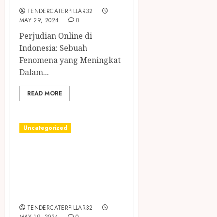
TENDERCATERPILLAR32
MAY 29, 2024
0
Perjudian Online di
Indonesia: Sebuah
Fenomena yang Meningkat
Dalam...
READ MORE
Uncategorized
Maju Terus Pasar
Judi Online di
Indonesia: Inovasi
dan Regulasi
TENDERCATERPILLAR32