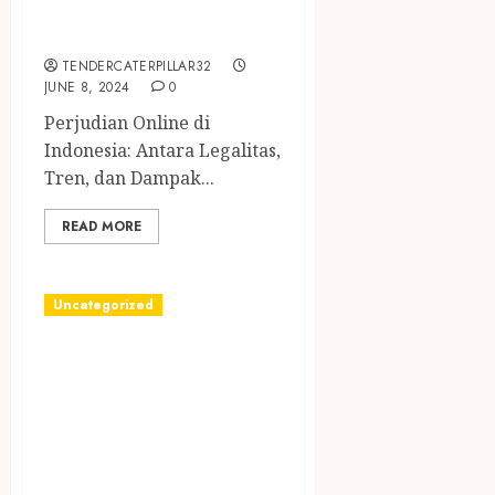
Judi Online di
Indonesia
TENDERCATERPILLAR32
JUNE 8, 2024
0
Perjudian Online di
Indonesia: Antara Legalitas,
Tren, dan Dampak...
READ MORE
Uncategorized
Keberuntungan di
Ujung Jari:
Menjelajahi Dunia
Judi Online di
Indonesia