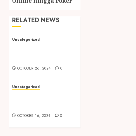
Online hingga Poker
RELATED NEWS
Uncategorized
Dunia Judi Online di
Indonesia: Meningkatnya
Popularitas Sportsbook
OCTOBER 26, 2024
0
Uncategorized
Roda Keberuntungan:
Fenomena Judi Online di
Indonesia
OCTOBER 16, 2024
0