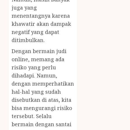
juga yang
menentangnya karena
khawatir akan dampak
negatif yang dapat
ditimbulkan.
Dengan bermain judi
online, memang ada
risiko yang perlu
dihadapi. Namun,
dengan memperhatikan
hal-hal yang sudah
disebutkan di atas, kita
bisa mengurangi risiko
tersebut. Selalu
bermain dengan santai