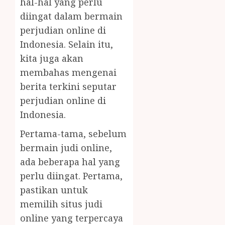
hal-hal yang perlu
diingat dalam bermain
perjudian online di
Indonesia. Selain itu,
kita juga akan
membahas mengenai
berita terkini seputar
perjudian online di
Indonesia.
Pertama-tama, sebelum
bermain judi online,
ada beberapa hal yang
perlu diingat. Pertama,
pastikan untuk
memilih situs judi
online yang terpercaya