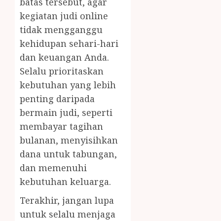
batas tersebut, agar
kegiatan judi online
tidak mengganggu
kehidupan sehari-hari
dan keuangan Anda.
Selalu prioritaskan
kebutuhan yang lebih
penting daripada
bermain judi, seperti
membayar tagihan
bulanan, menyisihkan
dana untuk tabungan,
dan memenuhi
kebutuhan keluarga.
Terakhir, jangan lupa
untuk selalu menjaga