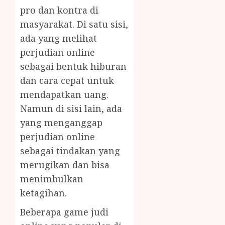
pro dan kontra di
masyarakat. Di satu sisi,
ada yang melihat
perjudian online
sebagai bentuk hiburan
dan cara cepat untuk
mendapatkan uang.
Namun di sisi lain, ada
yang menganggap
perjudian online
sebagai tindakan yang
merugikan dan bisa
menimbulkan
ketagihan.
Beberapa game judi