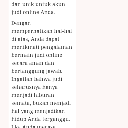
dan unik untuk akun
judi online Anda.
Dengan
memperhatikan hal-hal
di atas, Anda dapat
menikmati pengalaman
bermain judi online
secara aman dan
bertanggung jawab.
Ingatlah bahwa judi
seharusnya hanya
menjadi hiburan
semata, bukan menjadi
hal yang menjadikan
hidup Anda terganggu.
Jika Anda merasa