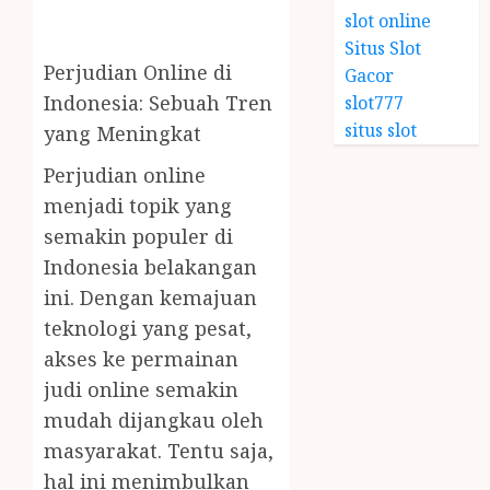
slot online
Situs Slot
Perjudian Online di
Gacor
Indonesia: Sebuah Tren
slot777
situs slot
yang Meningkat
Perjudian online
menjadi topik yang
semakin populer di
Indonesia belakangan
ini. Dengan kemajuan
teknologi yang pesat,
akses ke permainan
judi online semakin
mudah dijangkau oleh
masyarakat. Tentu saja,
hal ini menimbulkan