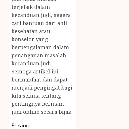
terjebak dalam
kecanduan judi, segera
cari bantuan dari ahli
kesehatan atau
konselor yang
berpengalaman dalam
penanganan masalah
kecanduan judi.
Semoga artikel ini
bermanfaat dan dapat
menjadi pengingat bagi
kita semua tentang
pentingnya bermain
judi online secara bijak.
Post
Previous