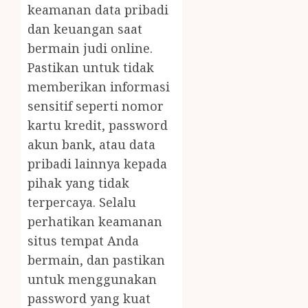
keamanan data pribadi
dan keuangan saat
bermain judi online.
Pastikan untuk tidak
memberikan informasi
sensitif seperti nomor
kartu kredit, password
akun bank, atau data
pribadi lainnya kepada
pihak yang tidak
terpercaya. Selalu
perhatikan keamanan
situs tempat Anda
bermain, dan pastikan
untuk menggunakan
password yang kuat